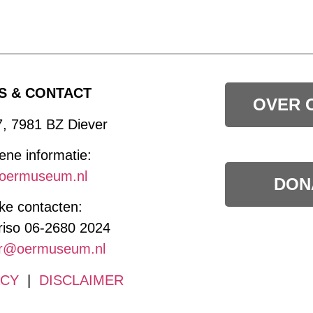
S & CONTACT
OVER 
7, 7981 BZ Diever
ne informatie:
oermuseum.nl
DON
jke contacten:
riso 06-2680 2024
r@oermuseum.nl
ACY
|
DISCLAIMER