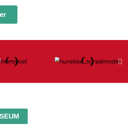
er
USEUM