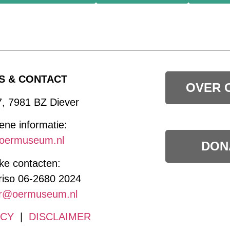
S & CONTACT
OVER 
7, 7981 BZ Diever
ne informatie:
oermuseum.nl
DON
jke contacten:
riso 06-2680 2024
r@oermuseum.nl
ACY
|
DISCLAIMER