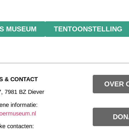
S MUSEUM
TENTOONSTELLING
S & CONTACT
OVER 
7, 7981 BZ Diever
ne informatie:
oermuseum.nl
DON
jke contacten: