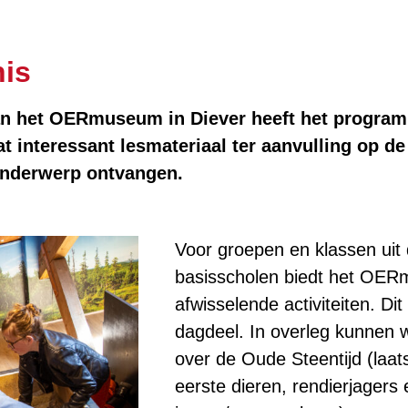
nis
an het OERmuseum in Diever heeft het program
 interessant lesmateriaal ter aanvulling op de 
 onderwerp ontvangen.
Voor groepen en klassen ui
basisscholen biedt het OE
afwisselende activiteiten. D
dagdeel. In overleg kunnen
over de Oude Steentijd (laatst
eerste dieren, rendierjager