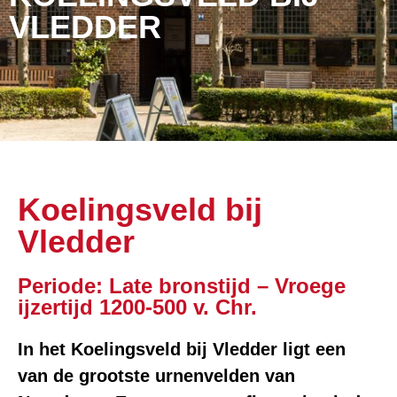
VLEDDER
Koelingsveld bij
Vledder
Periode: Late bronstijd – Vroege
ijzertijd 1200-500 v. Chr.
In het Koelingsveld bij Vledder ligt een
van de grootste urnenvelden van