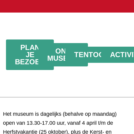
PLAN
ONS
JE
TENTOONSTELL
ACTIV
MUSEUM
BEZOEK
Het museum is
dagelijks (behalve op maandag)
open van 13.30-17.00 uur,
vanaf 4 april t/m de
Herfstvakantie (25 oktober), plus de Kerst- en